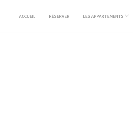
ACCUEIL
RÉSERVER
LES APPARTEMENTS
Black & White studio
vue cour
Tropiques vue
partielle Vieux-Port
Grand appartement
supérieur Latte vue
rue
Appartement
supérieur
Méditerranée vue
Vieux-Port