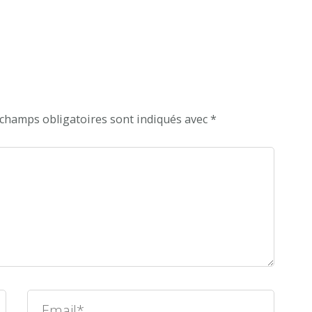
Appartement
« Marseille » de luxe
vue Vieux-Port
 champs obligatoires sont indiqués avec
*