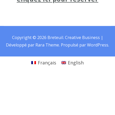
Copyright © 2026
Breteuil
.
Creative Business |
Développé par
Rara Theme
.
Propulsé par
WordPress
.
Français
English